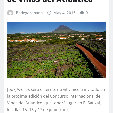
Bodegacanaria
May 4, 2016
0
[box]Azores será el territorio vitivinícola invitado en
la próxima edición del Concurso Internacional de
Vinos del Atlántico, que tendrá lugar en El Sauzal,
los días 15, 16 y 17 de junio[/box]