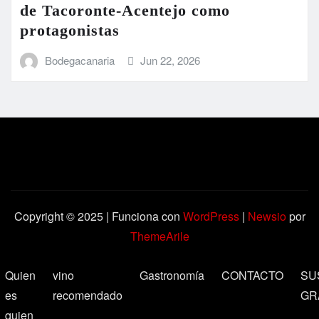
de Tacoronte-Acentejo como
protagonistas
Bodegacanaria
Jun 22, 2026
Copyright © 2025 | Funciona con
WordPress
|
Newsio
por
ThemeArile
Quien
vino
Gastronomía
CONTACTO
SU
es
recomendado
GR
quien