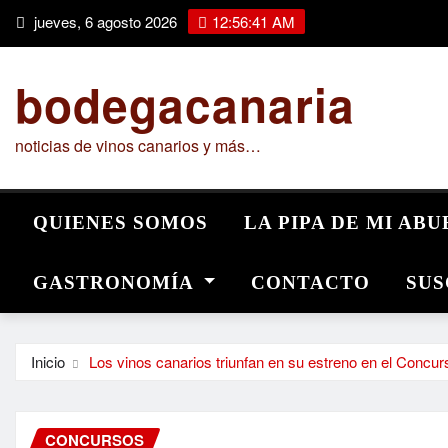
Saltar
jueves, 6 agosto 2026
12:56:42 AM
al
contenido
bodegacanaria
noticias de vinos canarios y más…
QUIENES SOMOS
LA PIPA DE MI AB
GASTRONOMÍA
CONTACTO
SUS
Inicio
Los vinos canarios triunfan en su estreno en el Concurs
CONCURSOS