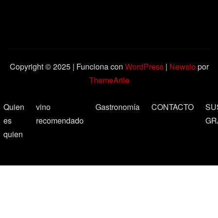
Copyright © 2025 | Funciona con
WordPress
|
Newsio
por
ThemeArile
Quien
vino
Gastronomía
CONTACTO
SU
es
recomendado
GR
quien