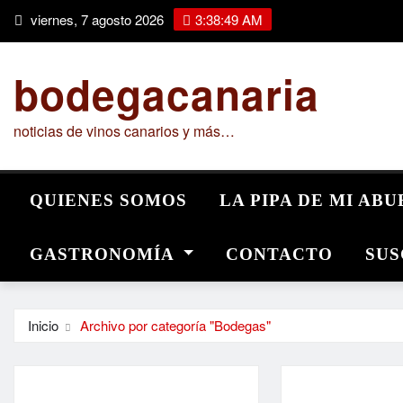
Saltar
viernes, 7 agosto 2026
3:38:51 AM
al
contenido
bodegacanaria
noticias de vinos canarios y más…
QUIENES SOMOS
LA PIPA DE MI AB
GASTRONOMÍA
CONTACTO
SUS
Inicio
Archivo por categoría "Bodegas"