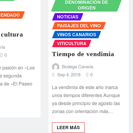
DENOMINACIÓN DE
ORIGEN
MENDADO
NOTICIAS
PAISAJES DEL VINO
 cultura
VINOS CANARIOS
VITICULTURA
ria
Tiempo de vendimia
0
Bodega Canaria
 y pasión en «Los
Sep 4, 2018
0
la segunda
ga de «El Paseo
La vendimia de este año marca
unos tiempos diferentes Aunque
ya desde principio de agosto las
zonas con orientación más…
LEER MÁS