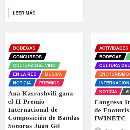
LEER MÁS
BODEGAS
ACTIVIDADES
CONCURSOS
BODEGAS
CULTURA DEL VINO
CULTURA DEL
EN LA RED
MÚSICA
ENOTURISMO
NOTICIA
PREMIOS
INTERNACION
NOTICIA
V
Ana Kasrashvili gana
el II Premio
Congreso In
Internacional de
de Enoturi
Composición de Bandas
IWINETC
Sonoras Juan Gil