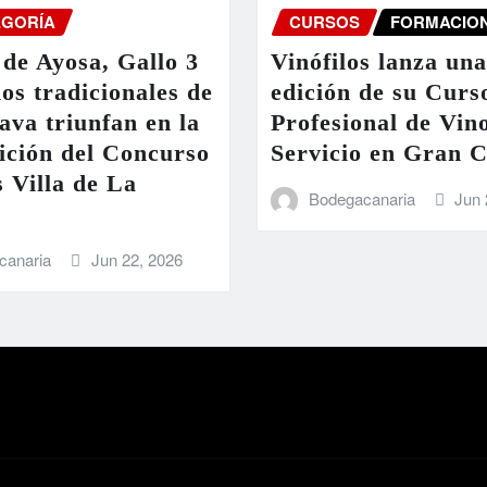
EGORÍA
CURSOS
FORMACIO
de Ayosa, Gallo 3
Vinófilos lanza un
nos tradicionales de
edición de su Curs
ava triunfan en la
Profesional de Vin
ición del Concurso
Servicio en Gran 
 Villa de La
Bodegacanaria
Jun 
canaria
Jun 22, 2026