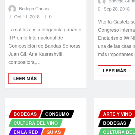
Bodega Cana
Bodega Canaria
Sep 28, 2018
Oct 11, 2018
0
Vitoria-Gasteiz s
La sutileza y la elegancia ganan el
Congreso Interna
II Premio Internacional de
Enoturismo IWI
Composición de Bandas Sonoras
una de las citas 
Juan Gil. Ana Kasrashvili,
más importantes
compositora,…
LEER MÁS
LEER MÁS
BODEGAS
CONSUMO
ARTE Y VINO
CULTURA DEL VINO
BODEGAS
EN LA RED
GUÍAS
CULTURA DEL