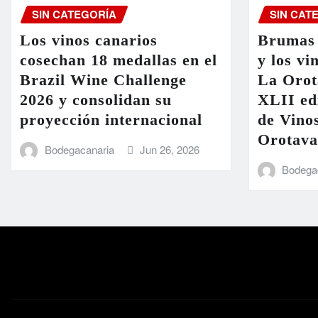
SIN CATEGORÍA
SIN CAT
Los vinos canarios
Brumas 
cosechan 18 medallas en el
y los vi
Brazil Wine Challenge
La Orot
2026 y consolidan su
XLII ed
proyección internacional
de Vinos
Orotava
Bodegacanaria
Jun 26, 2026
Bodega