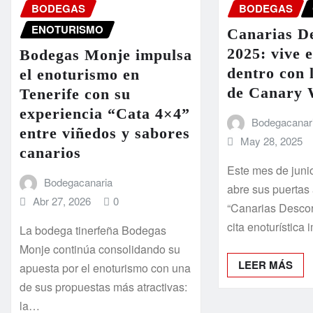
BODEGAS
BODEGAS
ENOTURISMO
Canarias D
2025: vive 
Bodegas Monje impulsa
dentro con 
el enoturismo en
de Canary 
Tenerife con su
experiencia “Cata 4×4”
Bodegacanar
entre viñedos y sabores
May 28, 2025
canarios
Este mes de junio
Bodegacanaria
abre sus puertas
Abr 27, 2026
0
“Canarias Desco
cita enoturística
La bodega tinerfeña Bodegas
Monje continúa consolidando su
LEER MÁS
apuesta por el enoturismo con una
de sus propuestas más atractivas:
la…