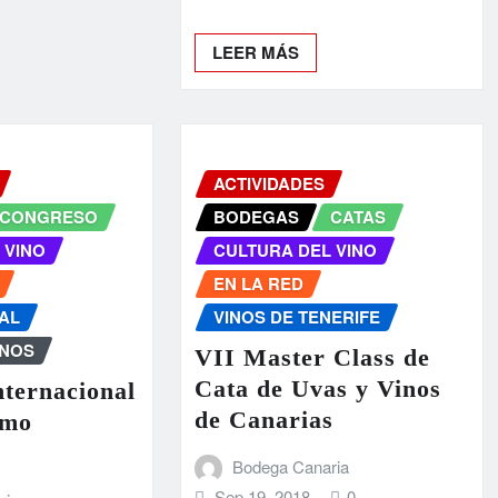
LEER MÁS
ACTIVIDADES
CONGRESO
BODEGAS
CATAS
 VINO
CULTURA DEL VINO
EN LA RED
AL
VINOS DE TENERIFE
INOS
VII Master Class de
Cata de Uvas y Vinos
ternacional
de Canarias
smo
Bodega Canaria
Sep 19, 2018
0