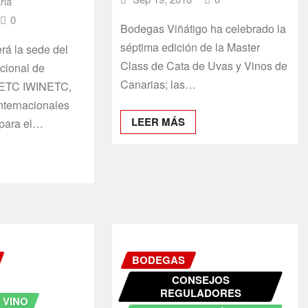
ria
0
Bodegas Viñátigo ha celebrado la
séptima edición de la Master
erá la sede del
Class de Cata de Uvas y Vinos de
cional de
Canarias; las…
NETC IWINETC,
internacionales
LEER MÁS
 para el…
BODEGAS
CONSEJOS
REGULADORES
 VINO