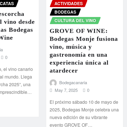
CATAS
ACTIVIDADES
BODEGAS
escorcha
CULTURA DEL VINO
el vino desde
las Bodegas
GROVE OF WINE:
Wine
Bodegas Monje fusiona
vino, música y
ia
gastronomía en una
0
experiencia única al
, el vino canario
atardecer
 al mundo. Llega
Bodegacanaria
rcha 2025”, una
May 7, 2025
0
 imprescindible…
El próximo sábado 10 de mayo de
2025, Bodegas Monje celebra una
nueva edición de su vibrante
evento GROVE OF…