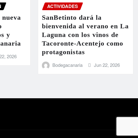
N
ACTIVIDADES
a nueva
SanBetinto dará la
o
bienvenida al verano en La
os y
Laguna con los vinos de
Canaria
Tacoronte-Acentejo como
protagonistas
22, 2026
Bodegacanaria
Jun 22, 2026