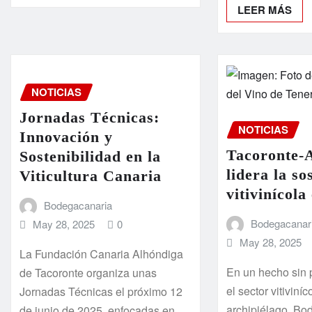
LEER MÁS
NOTICIAS
Jornadas Técnicas:
NOTICIAS
Innovación y
Tacoronte-
Sostenibilidad en la
lidera la so
Viticultura Canaria
vitivinícol
Bodegacanaria
Bodegacanar
May 28, 2025
0
May 28, 2025
La Fundación Canaria Alhóndiga
En un hecho sin 
de Tacoronte organiza unas
el sector vitiviníc
Jornadas Técnicas el próximo 12
archipiélago, Bo
de junio de 2025, enfocadas en