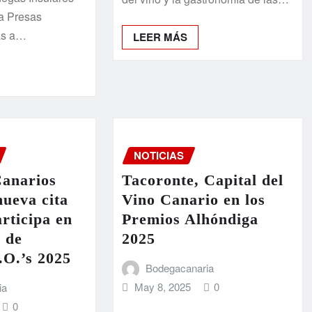
a Presas
as a…
LEER MÁS
NOTICIAS
Canarios
Tacoronte, Capital del
nueva cita
Vino Canario en los
articipa en
Premios Alhóndiga
 de
2025
.O.’s 2025
Bodegacanaria
May 8, 2025
0
ia
0