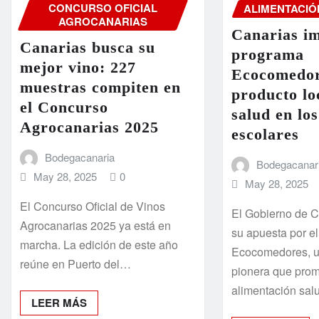
CONCURSO OFICIAL
ALIMENTACIÓ
AGROCANARIAS
Canarias im
Canarias busca su
programa
mejor vino: 227
Ecocomedor
muestras compiten en
producto lo
el Concurso
salud en lo
Agrocanarias 2025
escolares
Bodegacanaria
Bodegacanar
May 28, 2025
0
May 28, 2025
El Concurso Oficial de Vinos
El Gobierno de C
Agrocanarias 2025 ya está en
su apuesta por e
marcha. La edición de este año
Ecocomedores, un
reúne en Puerto del…
pionera que pro
alimentación sa
LEER MÁS