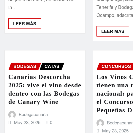
Tenerife y Bodeg
la…
Ocampo, adscrit
LEER MÁS
LEER MÁS
BODEGAS
CATAS
CONCURSOS
Canarias Descorcha
Los Vinos 
2025: vive el vino desde
tienen una 
dentro con las Bodegas
nacional: p
de Canary Wine
el Concurso
Pequeñas D
Bodegacanaria
May 28, 2025
0
Bodegacanar
May 28, 2025