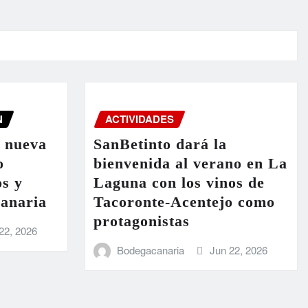
N
ACTIVIDADES
a nueva
SanBetinto dará la
o
bienvenida al verano en La
os y
Laguna con los vinos de
Canaria
Tacoronte-Acentejo como
protagonistas
22, 2026
Bodegacanaria
Jun 22, 2026