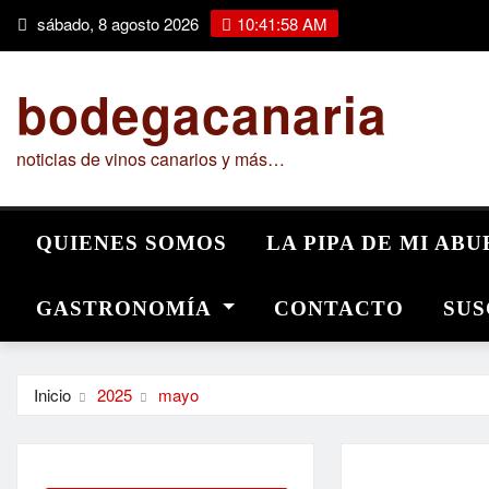
Saltar
sábado, 8 agosto 2026
10:41:59 AM
al
contenido
bodegacanaria
noticias de vinos canarios y más…
QUIENES SOMOS
LA PIPA DE MI AB
GASTRONOMÍA
CONTACTO
SUS
Inicio
2025
mayo