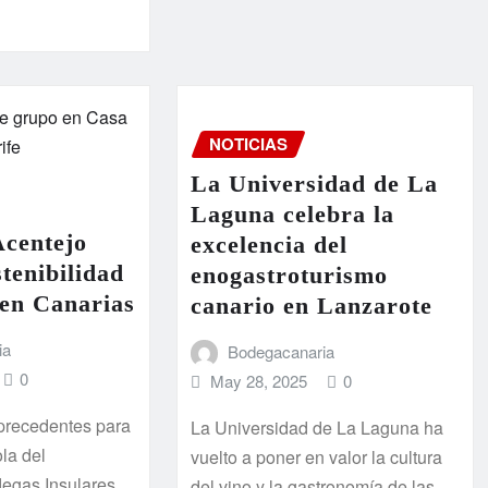
NOTICIAS
La Universidad de La
Laguna celebra la
Acentejo
excelencia del
stenibilidad
enogastroturismo
a en Canarias
canario en Lanzarote
ia
Bodegacanaria
0
May 28, 2025
0
precedentes para
La Universidad de La Laguna ha
ola del
vuelto a poner en valor la cultura
degas Insulares
del vino y la gastronomía de las…