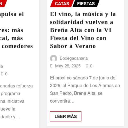
N
CATAS
FIESTAS
pulsa el
El vino, la música y la
solidaridad vuelven a
es: más
Breña Alta con la VI
cal, más
Fiesta del Vino con
s comedores
Sabor a Verano
Bodegacanaria
May 28, 2025
0
ia
0
El próximo sábado 7 de junio de
2025, el Parque de Los Álamos en
anarias refuerza
San Pedro, Breña Alta, se
l programa
convertirá…
a iniciativa
mueve la
ludable y…
LEER MÁS