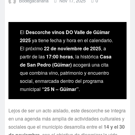
Bodegacanaria
Nov 17, 2025
0
El
Descorche vinos DO Valle de Güímar
2025
ya tiene fecha y hora en el calendario.
El próximo
22 de noviembre de 2025
, a
partir de las
17:00 horas
, la histórica
Casa
de San Pedro (Güímar)
acogerá una cita
que combina vino, patrimonio y encuentro
social, enmarcada dentro del programa
municipal
“25 N – Güímar”
.
Lejos de ser un acto aislado, este descorche se integra
en una agenda más amplia de actividades culturales y
sociales que el municipio desarrolla entre el
14 y el 30
de noviembre
, con el objetivo de dinamizar la vida