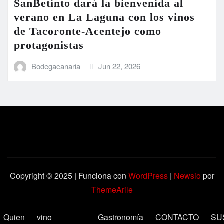
SanBetinto dará la bienvenida al
verano en La Laguna con los vinos
de Tacoronte-Acentejo como
protagonistas
Bodegacanaria
Jun 22, 2026
Copyright © 2025 | Funciona con
WordPress
|
Newsio
por
ThemeArile
Quien
vino
Gastronomía
CONTACTO
SU