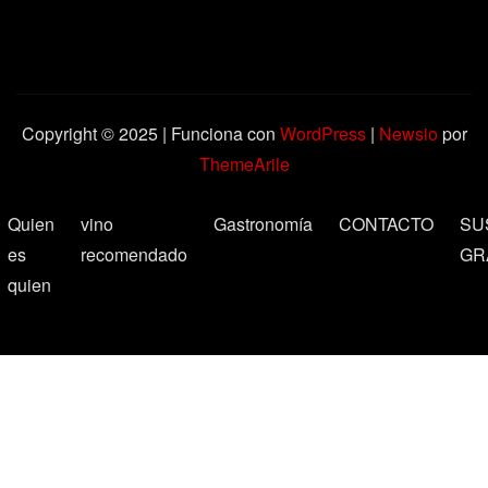
Copyright © 2025 | Funciona con
WordPress
|
Newsio
por
ThemeArile
Quien
vino
Gastronomía
CONTACTO
SU
es
recomendado
GR
quien