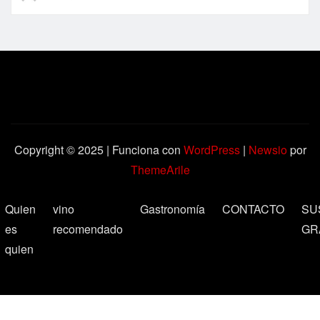
Copyright © 2025 | Funciona con
WordPress
|
Newsio
por
ThemeArile
Quien
vino
Gastronomía
CONTACTO
SU
es
recomendado
GR
quien