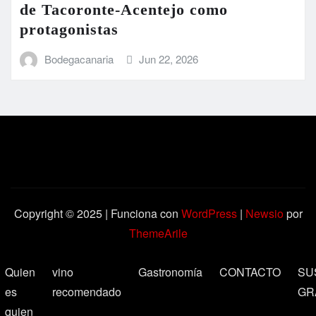
de Tacoronte-Acentejo como
protagonistas
Bodegacanaria
Jun 22, 2026
Copyright © 2025 | Funciona con
WordPress
|
Newsio
por
ThemeArile
Quien
vino
Gastronomía
CONTACTO
SU
es
recomendado
GR
quien