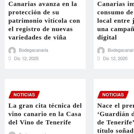
Canarias avanza en la
Canarias im
protección de su
consumo de
patrimonio vitícola con
local entre
el registro de nuevas
una campañ
variedades de viña
digital
Bodegacanaria
Bodegacanar
Dic 12, 2025
Dic 12, 2025
NOTICIAS
NOTICIAS
La gran cita técnica del
Nace el pre
vino canario en la Casa
‘Guardián d
del Vino de Tenerife
de Tenerife
título soñad