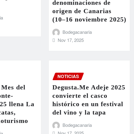
denominaciones de
origen de Canarias
ia
(10–16 noviembre 2025)
Bodegacanaria
Nov 17, 2025
NOTICIAS
 Mes del
Degusta.Me Adeje 2025
nte-
convierte el casco
25 llena La
histórico en un festival
atas,
del vino y la tapa
noturismo
Bodegacanaria
Nov 17, 2025
ia