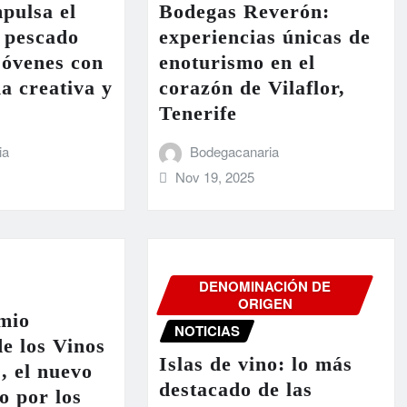
pulsa el
Bodegas Reverón:
 pescado
experiencias únicas de
 jóvenes con
enoturismo en el
a creativa y
corazón de Vilaflor,
Tenerife
ia
Bodegacanaria
Nov 19, 2025
DENOMINACIÓN DE
ORIGEN
mio
NOTICIAS
e los Vinos
Islas de vino: lo más
’, el nuevo
destacado de las
o por los