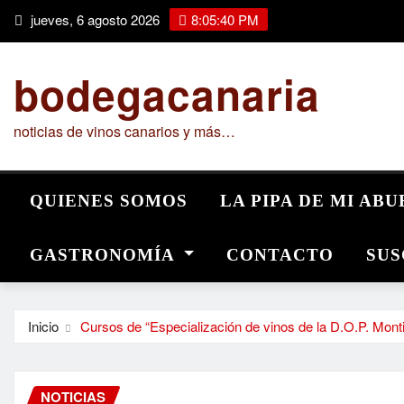
Saltar
jueves, 6 agosto 2026
8:05:41 PM
al
contenido
bodegacanaria
noticias de vinos canarios y más…
QUIENES SOMOS
LA PIPA DE MI AB
GASTRONOMÍA
CONTACTO
SUS
Inicio
Cursos de “Especialización de vinos de la D.O.P. Monti
NOTICIAS