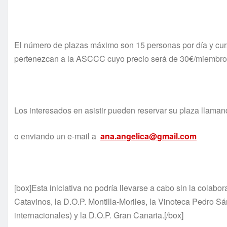
El número de plazas máximo son 15 personas por día y curs
pertenezcan a la ASCCC cuyo precio será de 30€/miembro
Los interesados en asistir pueden reservar su plaza llaman
o enviando un e-mail a
ana.angelica@gmail.com
[box]Esta iniciativa no podría llevarse a cabo sin la colab
Catavinos, la D.O.P. Montilla-Moriles, la Vinoteca Pedro S
internacionales) y la D.O.P. Gran Canaria.[/box]