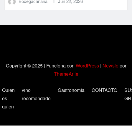
Bodegacanaria
Jun 22, 2026
Copyright © 2025 | Funciona con
WordPress
|
Newsio
por
ThemeArile
Quien
vino
Gastronomía
CONTACTO
SU
es
recomendado
GR
quien