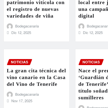
patrimonio vitícola con
local entre
el registro de nuevas
una campañ
variedades de viña
digital
Bodegacanaria
Bodegacanar
Dic 12, 2025
Dic 12, 2025
NOTICIAS
NOTICIAS
La gran cita técnica del
Nace el pre
vino canario en la Casa
‘Guardián d
del Vino de Tenerife
de Tenerife
título soñad
Bodegacanaria
sumilleres
Nov 17, 2025
Bodegacanar