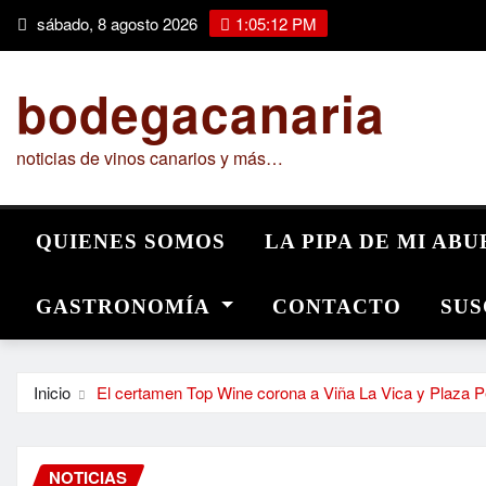
Saltar
sábado, 8 agosto 2026
1:05:13 PM
al
contenido
bodegacanaria
noticias de vinos canarios y más…
QUIENES SOMOS
LA PIPA DE MI AB
GASTRONOMÍA
CONTACTO
SUS
Inicio
El certamen Top Wine corona a Viña La Vica y Plaza P
NOTICIAS