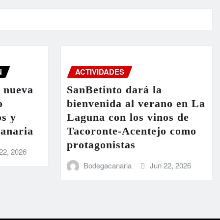
N
ACTIVIDADES
a nueva
SanBetinto dará la
o
bienvenida al verano en La
os y
Laguna con los vinos de
Canaria
Tacoronte-Acentejo como
protagonistas
22, 2026
Bodegacanaria
Jun 22, 2026