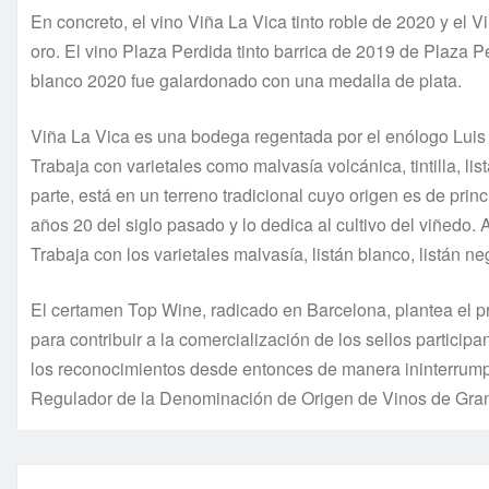
En concreto, el vino Viña La Vica tinto roble de 2020 y el
oro. El vino Plaza Perdida tinto barrica de 2019 de Plaza P
blanco 2020 fue galardonado con una medalla de plata.
Viña La Vica es una bodega regentada por el enólogo Luis 
Trabaja con varietales como malvasía volcánica, tintilla, li
parte, está en un terreno tradicional cuyo origen es de princ
años 20 del siglo pasado y lo dedica al cultivo del viñedo
Trabaja con los varietales malvasía, listán blanco, listán n
El certamen Top Wine, radicado en Barcelona, plantea el p
para contribuir a la comercialización de los sellos partici
los reconocimientos desde entonces de manera ininterrump
Regulador de la Denominación de Origen de Vinos de Gran