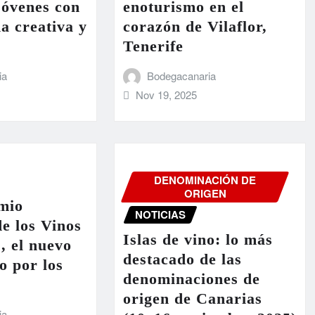
 jóvenes con
enoturismo en el
a creativa y
corazón de Vilaflor,
Tenerife
ia
Bodegacanaria
Nov 19, 2025
DENOMINACIÓN DE
ORIGEN
mio
NOTICIAS
e los Vinos
Islas de vino: lo más
’, el nuevo
destacado de las
o por los
denominaciones de
origen de Canarias
ia