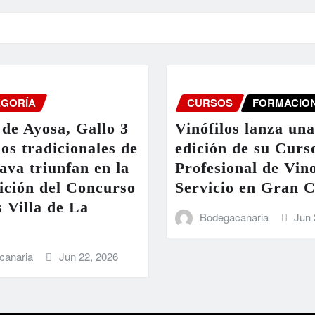
EGORÍA
CURSOS
FORMACIO
de Ayosa, Gallo 3
Vinófilos lanza un
nos tradicionales de
edición de su Curs
ava triunfan en la
Profesional de Vin
ición del Concurso
Servicio en Gran 
 Villa de La
Bodegacanaria
Jun 
canaria
Jun 22, 2026