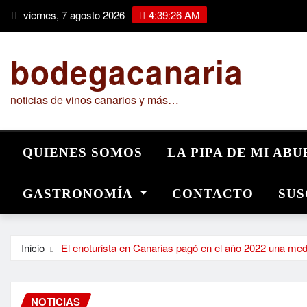
Saltar
viernes, 7 agosto 2026
4:39:28 AM
al
contenido
bodegacanaria
noticias de vinos canarios y más…
QUIENES SOMOS
LA PIPA DE MI AB
GASTRONOMÍA
CONTACTO
SUS
Inicio
El enoturista en Canarias pagó en el año 2022 una med
NOTICIAS