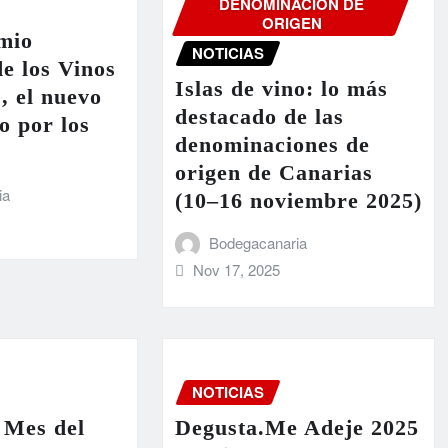
DENOMINACIÓN DE
ORIGEN
mio
NOTICIAS
e los Vinos
Islas de vino: lo más
’, el nuevo
destacado de las
o por los
denominaciones de
origen de Canarias
ia
(10–16 noviembre 2025)
Bodegacanaria
Nov 17, 2025
NOTICIAS
 Mes del
Degusta.Me Adeje 2025