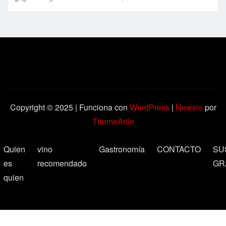
Copyright © 2025 | Funciona con
WordPress
|
Newsio
por
ThemeArile
Quien
vino
Gastronomía
CONTACTO
SU
es
recomendado
GR
quien