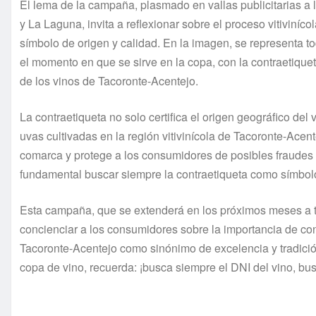
El lema de la campaña, plasmado en vallas publicitarias a l
y La Laguna, invita a reflexionar sobre el proceso vitiviníc
símbolo de origen y calidad. En la imagen, se representa todo
el momento en que se sirve en la copa, con la contraetiqu
de los vinos de Tacoronte-Acentejo.
La contraetiqueta no solo certifica el origen geográfico de
uvas cultivadas en la región vitivinícola de Tacoronte-Acente
comarca y protege a los consumidores de posibles fraudes o 
fundamental buscar siempre la contraetiqueta como símbolo
Esta campaña, que se extenderá en los próximos meses a tr
concienciar a los consumidores sobre la importancia de co
Tacoronte-Acentejo como sinónimo de excelencia y tradición
copa de vino, recuerda: ¡busca siempre el DNI del vino, bu