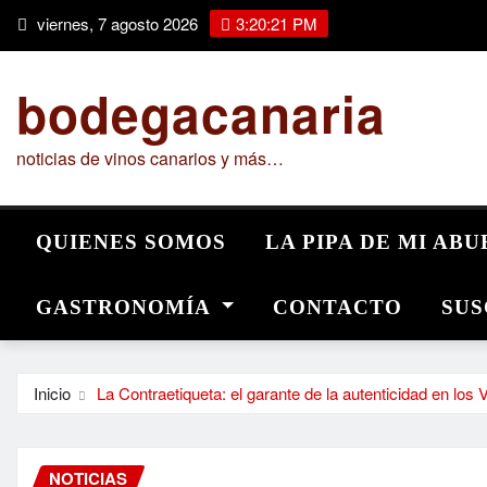
Saltar
viernes, 7 agosto 2026
3:20:22 PM
al
contenido
bodegacanaria
noticias de vinos canarios y más…
QUIENES SOMOS
LA PIPA DE MI AB
GASTRONOMÍA
CONTACTO
SUS
Inicio
La Contraetiqueta: el garante de la autenticidad en los
NOTICIAS