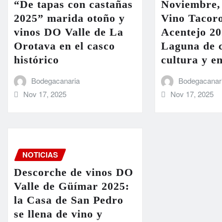
“De tapas con castañas
Noviembre,
2025” marida otoño y
Vino Tacoro
vinos DO Valle de La
Acentejo 20
Orotava en el casco
Laguna de c
histórico
cultura y e
Bodegacanaria
Bodegacanar
Nov 17, 2025
Nov 17, 2025
NOTICIAS
Descorche de vinos DO
Valle de Güímar 2025:
la Casa de San Pedro
se llena de vino y