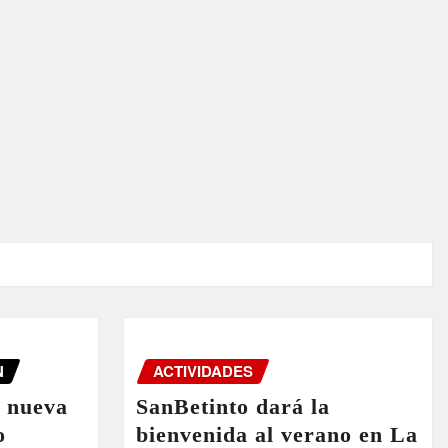
N
ACTIVIDADES
a nueva
SanBetinto dará la
o
bienvenida al verano en La