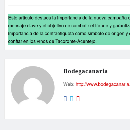
Este artículo destaca la importancia de la nueva campaña e
mensaje clave y el objetivo de combatir el fraude y garantiza
importancia de la contraetiqueta como símbolo de origen y c
confiar en los vinos de Tacoronte-Acentejo.
Bodegacanaria
Web:
http://www.bodegacanaria