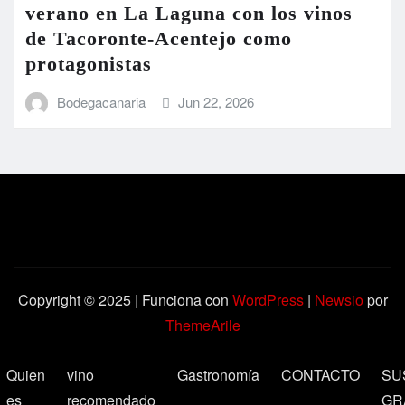
verano en La Laguna con los vinos
de Tacoronte-Acentejo como
protagonistas
Bodegacanaria
Jun 22, 2026
Copyright © 2025 | Funciona con
WordPress
|
Newsio
por
ThemeArile
Quien
vino
Gastronomía
CONTACTO
SU
es
recomendado
GR