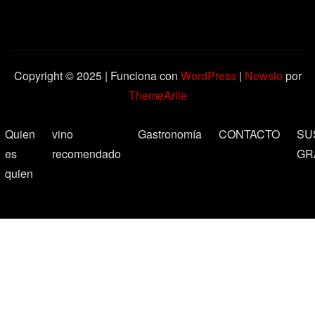
Copyright © 2025 | Funciona con
WordPress
|
Newsio
por
ThemeArile
Quien
vino
Gastronomía
CONTACTO
SU
es
recomendado
GR
quien