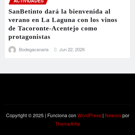
ACTIVIDADES
SanBetinto dará la bienvenida al
verano en La Laguna con los vinos
de Tacoronte-Acentejo como
protagonistas
Bodegacanaria
Jun 22, 2026
Copyright © 2025 | Funciona con
WordPress
|
Newsio
por
ThemeArile