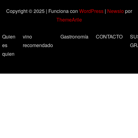
Copyright © 2025 | Funciona con
WordPress
|
Newsio
por
ThemeArile
Quien
vino
Gastronomía
CONTACTO
SU
es
recomendado
GR
quien