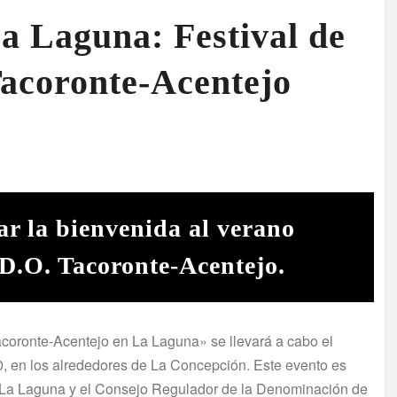
a Laguna: Festival de
coronte-Acentejo
r la bienvenida al verano
a D.O. Tacoronte-Acentejo.
coronte-Acentejo en La Laguna» se llevará a cabo el
0, en los alrededores de La Concepción. Este evento es
de La Laguna y el Consejo Regulador de la Denominación de