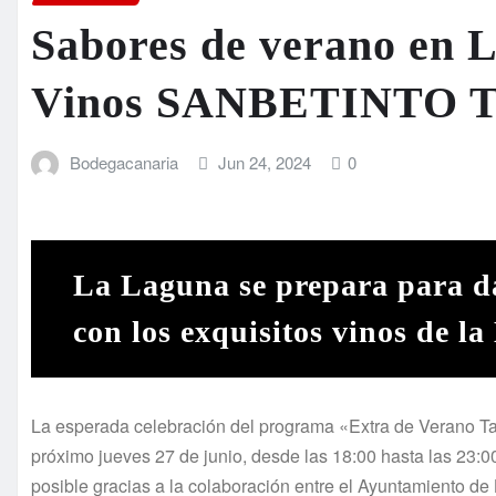
Sabores de verano en L
Vinos SANBETINTO Ta
Bodegacanaria
Jun 24, 2024
0
La Laguna se prepara para da
con los exquisitos vinos de l
La esperada celebración del programa «Extra de Verano Ta
próximo jueves 27 de junio, desde las 18:00 hasta las 23:0
posible gracias a la colaboración entre el Ayuntamiento 