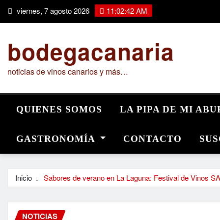
Saltar
viernes, 7 agosto 2026
11:02:43 AM
al
contenido
bodegacanaria
noticias de vinos canarios y más…
QUIENES SOMOS
LA PIPA DE MI AB
GASTRONOMÍA
CONTACTO
SUS
Inicio
Sabores de verano en La Laguna: Festival de Vinos 
NOTICIAS