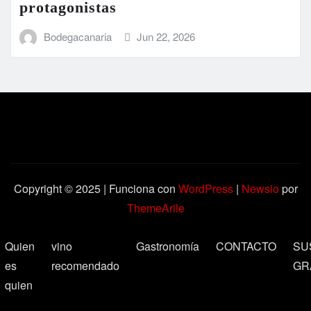
protagonistas
Bodegacanaria
Jun 22, 2026
Copyright © 2025 | Funciona con
WordPress
|
Newsio
por
ThemeArile
Quien
vino
Gastronomía
CONTACTO
SU
es
recomendado
GR
quien