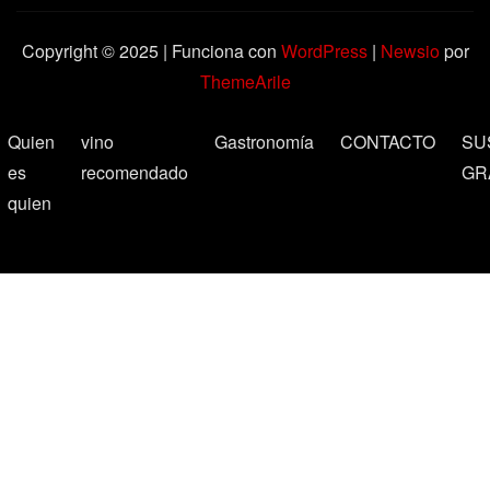
Copyright © 2025 | Funciona con
WordPress
|
Newsio
por
ThemeArile
Quien
vino
Gastronomía
CONTACTO
SU
es
recomendado
GR
quien