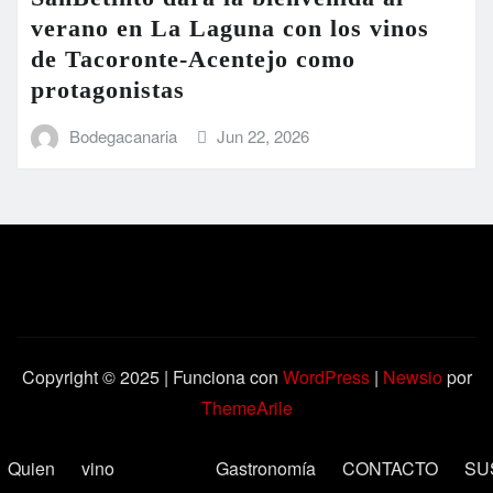
verano en La Laguna con los vinos
de Tacoronte-Acentejo como
protagonistas
Bodegacanaria
Jun 22, 2026
Copyright © 2025 | Funciona con
WordPress
|
Newsio
por
ThemeArile
Quien
vino
Gastronomía
CONTACTO
SU