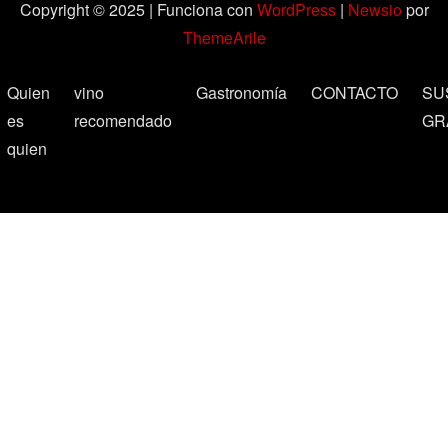
Copyright © 2025 | Funciona con
WordPress
|
Newsio
por
ThemeArile
Quien
vino
Gastronomía
CONTACTO
SU
es
recomendado
GR
quien