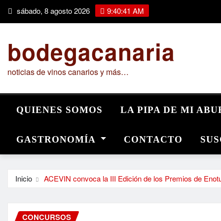
Saltar
sábado, 8 agosto 2026
9:40:42 AM
al
contenido
bodegacanaria
noticias de vinos canarios y más…
QUIENES SOMOS
LA PIPA DE MI AB
GASTRONOMÍA
CONTACTO
SUS
Inicio
ACEVIN convoca la III Edición de los Premios de Eno
CONCURSOS