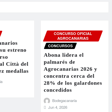
CONCURSO OFICIAL
AGROCANARIAS
anarios
CONCURSOS
 su estreno
Abona lidera el
rso
palmarés de
al Città del
Agrocanarias 2026 y
ez medallas
concentra cerca del
ia
28% de los galardones
concedidos
Bodegacanaria
Jun 4, 2026