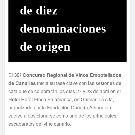
de diez
denominaciones
de origen
El
39º Concurso Regional de Vinos Embotellados
de Canarias
inicia su fase clave con las sesiones de
cata que se celebrarán los días 27 y 28 de abril en el
Hotel Rural Finca Salamanca, en Güímar. La cita,
organizada por la Fundación Canaria Alhóndiga,
vuelve a posicionarse como uno de los principales
escaparates del vino canario.