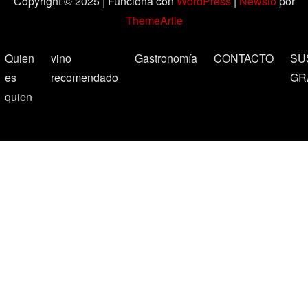
Copyright © 2025 | Funciona con
WordPress
|
Newsio
por
ThemeArile
Quien
vino
Gastronomía
CONTACTO
SU
es
recomendado
GR
quien