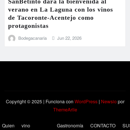
SanBetinto dará la bienvenida al
verano en La Laguna con los vinos
de Tacoronte-Acentejo como
protagonistas
Bodegacanaria
Jun 22, 2026
Copyright © 2025 | Funciona con
WordPress
|
Newsio
por
ThemeArile
Quien
vino
Gastronomía
CONTACTO
SU