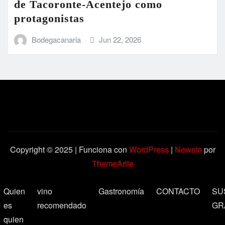
de Tacoronte-Acentejo como
protagonistas
Bodegacanaria
Jun 22, 2026
Copyright © 2025 | Funciona con
WordPress
|
Newsio
por
ThemeArile
Quien
vino
Gastronomía
CONTACTO
SU
es
recomendado
GR
quien