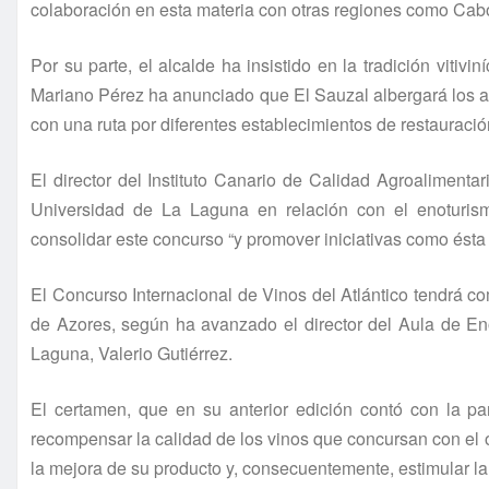
colaboración en esta materia con otras regiones como Cab
Por su parte, el alcalde ha insistido en la tradición vitivi
Mariano Pérez ha anunciado que El Sauzal albergará los act
con una ruta por diferentes establecimientos de restauració
El director del Instituto Canario de Calidad Agroalimenta
Universidad de La Laguna en relación con el enoturism
consolidar este concurso “y promover iniciativas como ésta
El Concurso Internacional de Vinos del Atlántico tendrá com
de Azores, según ha avanzado el director del Aula de E
Laguna, Valerio Gutiérrez.
El certamen, que en su anterior edición contó con la p
recompensar la calidad de los vinos que concursan con el o
la mejora de su producto y, consecuentemente, estimular l