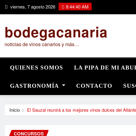
Saltar
viernes, 7 agosto 2026
8:44:41 AM
al
contenido
bodegacanaria
noticias de vinos canarios y más…
QUIENES SOMOS
LA PIPA DE MI AB
GASTRONOMÍA
CONTACTO
SUS
Inicio
El Sauzal reunirá a los mejores vinos dulces del Atlánti
CONCURSOS