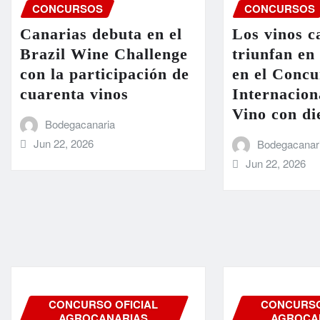
CONCURSOS
CONCURSOS
Canarias debuta en el
Los vinos c
Brazil Wine Challenge
triunfan en
con la participación de
en el Concu
cuarenta vinos
Internacion
Vino con di
Bodegacanaria
Jun 22, 2026
Bodegacanar
Jun 22, 2026
CONCURSO OFICIAL
CONCURSO
AGROCANARIAS
AGROCA