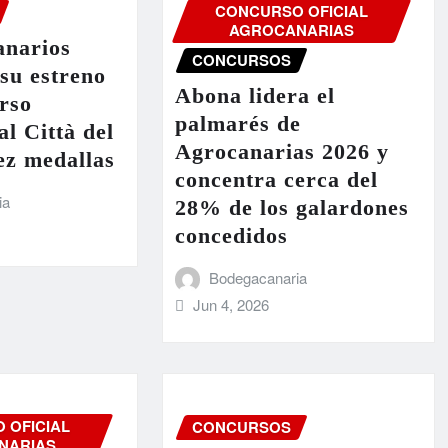
CONCURSO OFICIAL
AGROCANARIAS
anarios
CONCURSOS
 su estreno
Abona lidera el
rso
palmarés de
al Città del
Agrocanarias 2026 y
ez medallas
concentra cerca del
ia
28% de los galardones
concedidos
Bodegacanaria
Jun 4, 2026
 OFICIAL
CONCURSOS
NARIAS