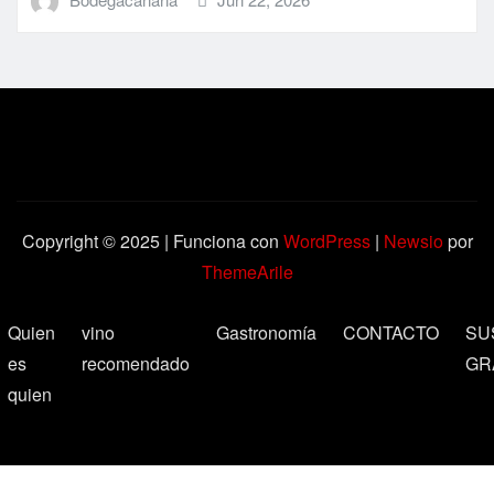
Copyright © 2025 | Funciona con
WordPress
|
Newsio
por
ThemeArile
Quien
vino
Gastronomía
CONTACTO
SU
es
recomendado
GR
quien