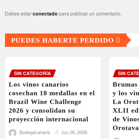
Debes estar
conectado
para publicar un comentario.
PUEDES HABERTE PERDIDO
SIN CATEGORÍA
SIN CAT
Los vinos canarios
Brumas 
cosechan 18 medallas en el
y los vi
Brazil Wine Challenge
La Orot
2026 y consolidan su
XLII ed
proyección internacional
de Vinos
Orotava
Bodegacanaria
Jun 26, 2026