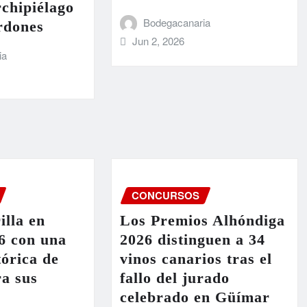
rchipiélago
Bodegacanaria
rdones
Jun 2, 2026
ia
CONCURSOS
illa en
Los Premios Alhóndiga
 con una
2026 distinguen a 34
tórica de
vinos canarios tras el
a sus
fallo del jurado
celebrado en Güímar