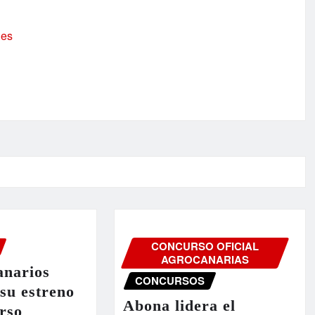
.es
CONCURSO OFICIAL
AGROCANARIAS
anarios
CONCURSOS
 su estreno
Abona lidera el
rso