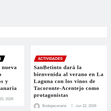
N
ACTIVIDADES
a nueva
SanBetinto dará la
o
bienvenida al verano en La
os y
Laguna con los vinos de
Canaria
Tacoronte-Acentejo como
protagonistas
22, 2026
Bodegacanaria
Jun 22, 2026