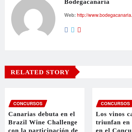
Bodegacanaria
Web:
http://www.bodegacanaria
RELATED STORY
CONCURSOS
CONCURSOS
Canarias debuta en el
Los vinos c
Brazil Wine Challenge
triunfan en
con la participación de
en el Concu