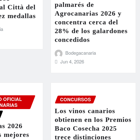
palmarés de
al Città del
Agrocanarias 2026 y
ez medallas
concentra cerca del
ia
28% de los galardones
concedidos
Bodegacanaria
Jun 4, 2026
 OFICIAL
CONCURSOS
NARIAS
Los vinos canarios
obtienen en los Premios
as 2026
Baco Cosecha 2025
s mejores
trece distinciones