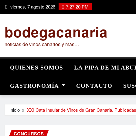
Saltar
viernes, 7 agosto 2026
7:27:21 PM
al
contenido
bodegacanaria
noticias de vinos canarios y más…
QUIENES SOMOS
LA PIPA DE MI AB
GASTRONOMÍA
CONTACTO
SUS
Inicio
XXI Cata Insular de Vinos de Gran Canaria. Publicada
CONCURSOS