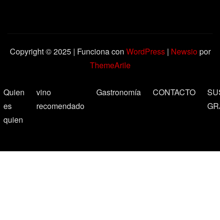
Copyright © 2025 | Funciona con
WordPress
|
Newsio
por
ThemeArile
Quien
vino
Gastronomía
CONTACTO
SU
es
recomendado
GR
quien