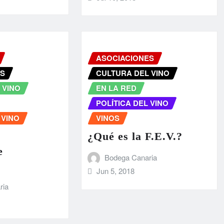
ASOCIACIONES
ES
CULTURA DEL VINO
 VINO
EN LA RED
POLÍTICA DEL VINO
 VINO
VINOS
¿Qué es la F.E.V.?
e
Bodega Canaria
Jun 5, 2018
ria