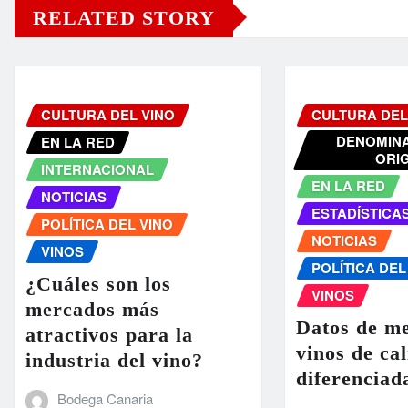
RELATED STORY
CULTURA DEL VINO
CULTURA DEL
DENOMINA
EN LA RED
ORI
INTERNACIONAL
EN LA RED
NOTICIAS
ESTADÍSTICA
POLÍTICA DEL VINO
NOTICIAS
VINOS
POLÍTICA DEL
¿Cuáles son los
VINOS
mercados más
Datos de m
atractivos para la
vinos de ca
industria del vino?
diferenciad
Bodega Canaria