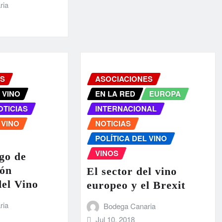
ria
ES
ASOCIACIONES
 VINO
EN LA RED
EUROPA
OTICIAS
INTERNACIONAL
 VINO
NOTICIAS
POLÍTICA DEL VINO
VINOS
go de
ón
El sector del vino
el Vino
europeo y el Brexit
ria
Bodega Canaria
Jul 10, 2018