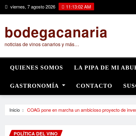
Saltar
viernes, 7 agosto 2026
11:13:03 AM
al
contenido
bodegacanaria
noticias de vinos canarios y más…
QUIENES SOMOS
LA PIPA DE MI AB
GASTRONOMÍA
CONTACTO
SUS
Inicio
COAG pone en marcha un ambicioso proyecto de inves
POLÍTICA DEL VINO