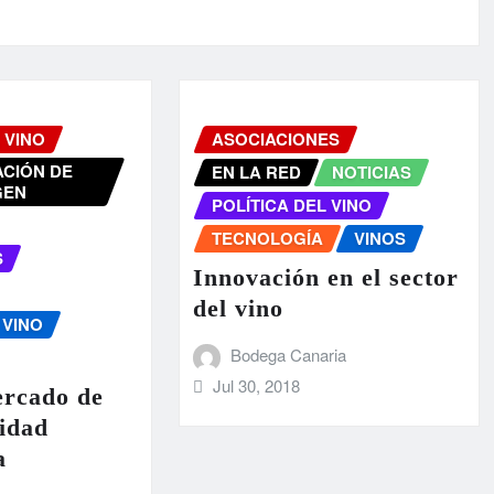
 VINO
ASOCIACIONES
CIÓN DE
EN LA RED
NOTICIAS
GEN
POLÍTICA DEL VINO
TECNOLOGÍA
VINOS
S
Innovación en el sector
del vino
 VINO
Bodega Canaria
Jul 30, 2018
ercado de
lidad
a