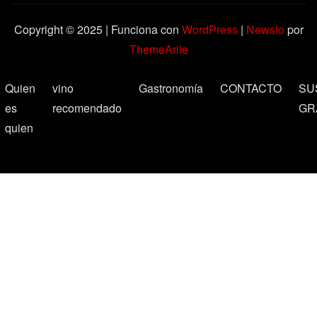
Copyright © 2025 | Funciona con
WordPress
|
Newsio
por
ThemeArile
Quien
vino
Gastronomía
CONTACTO
SU
es
recomendado
GR
quien