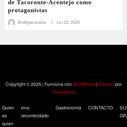
de Tacoronte-Acentejo como
protagonistas
Bodegacanaria
Jun 22, 2026
Copyright © 2025 | Funciona con
WordPress
|
Newsio
por
ThemeArile
Quien
vino
Gastronomía
CONTACTO
SU
es
recomendado
GR
quien