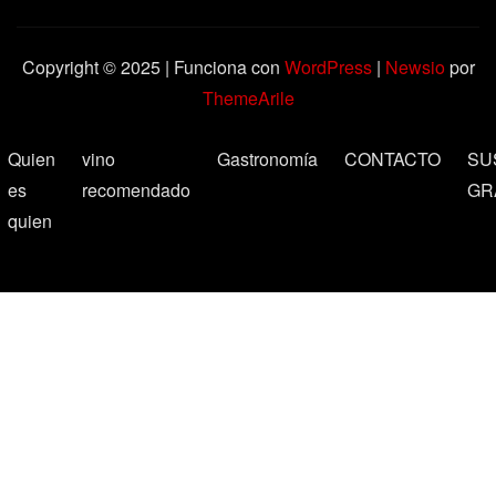
Copyright © 2025 | Funciona con
WordPress
|
Newsio
por
ThemeArile
Quien
vino
Gastronomía
CONTACTO
SU
es
recomendado
GR
quien