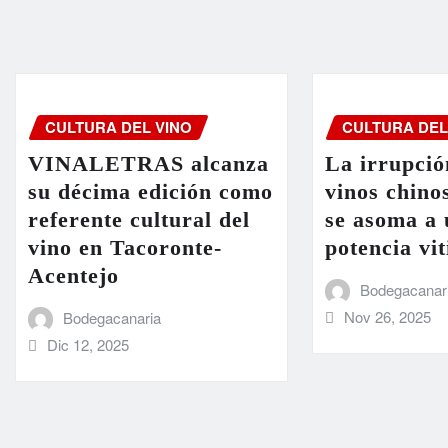
CULTURA DEL VINO
CULTURA DEL
VINALETRAS alcanza
La irrupció
su décima edición como
vinos chino
referente cultural del
se asoma a
vino en Tacoronte-
potencia vit
Acentejo
Bodegacanar
Nov 26, 2025
Bodegacanaria
Dic 12, 2025