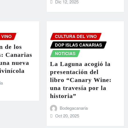
Dic 12, 2025
 VINO
CULTURA DEL VINO
DOP ISLAS CANARIAS
n de los
NOTICIAS
s: Canarias
 una nueva
La Laguna acogió la
ivinícola
presentación del
libro “Canary Wine:
ia
una travesía por la
historia”
Bodegacanaria
Oct 20, 2025