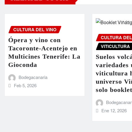
CULTURA DEL VINO
CULTURA DEL
Ópera y vino con
VITICULTURA
Tacoronte-Acentejo en
Multicines Tenerife: La
Suelos volc
Gioconda
variedades 
viticultura 
Bodegacanaria
universo Vi
Feb 5, 2026
solo bookle
Bodegacanar
Ene 12, 2026