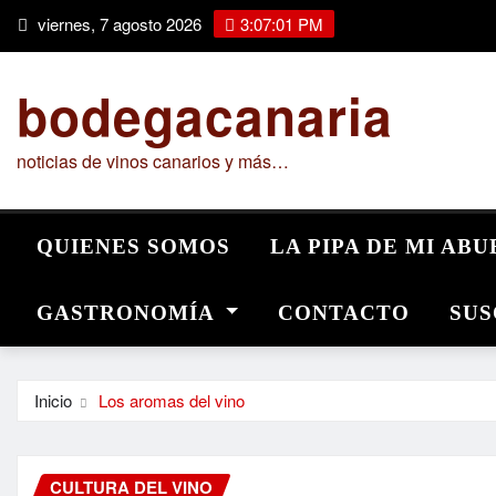
Saltar
viernes, 7 agosto 2026
3:07:02 PM
al
contenido
bodegacanaria
noticias de vinos canarios y más…
QUIENES SOMOS
LA PIPA DE MI AB
GASTRONOMÍA
CONTACTO
SUS
Inicio
Los aromas del vino
CULTURA DEL VINO