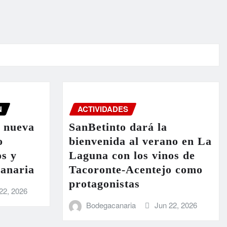
N
ACTIVIDADES
a nueva
SanBetinto dará la
o
bienvenida al verano en La
os y
Laguna con los vinos de
Canaria
Tacoronte-Acentejo como
protagonistas
22, 2026
Bodegacanaria
Jun 22, 2026