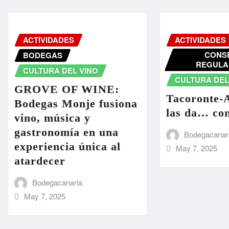
ACTIVIDADES
ACTIVIDADES
CONS
BODEGAS
REGULA
CULTURA DEL VINO
CULTURA DEL
GROVE OF WINE:
Tacoronte-A
Bodegas Monje fusiona
las da… co
vino, música y
gastronomía en una
Bodegacanar
experiencia única al
May 7, 2025
atardecer
Bodegacanaria
May 7, 2025