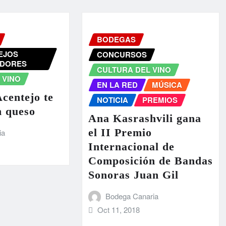
BODEGAS
EJOS
CONCURSOS
DORES
CULTURA DEL VINO
 VINO
EN LA RED
MÚSICA
centejo te
NOTICIA
PREMIOS
n queso
Ana Kasrashvili gana
el II Premio
ia
Internacional de
Composición de Bandas
Sonoras Juan Gil
Bodega Canaria
Oct 11, 2018