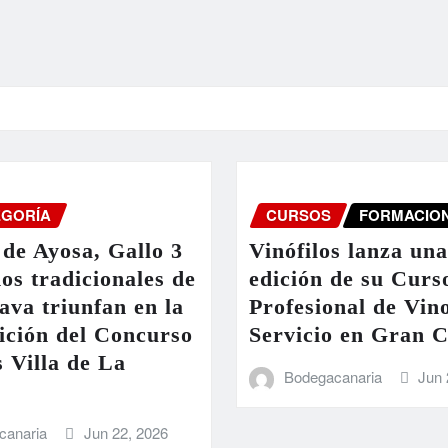
EGORÍA
CURSOS
FORMACIO
de Ayosa, Gallo 3
Vinófilos lanza un
nos tradicionales de
edición de su Curs
ava triunfan en la
Profesional de Vin
ición del Concurso
Servicio en Gran 
 Villa de La
Bodegacanaria
Jun 
canaria
Jun 22, 2026