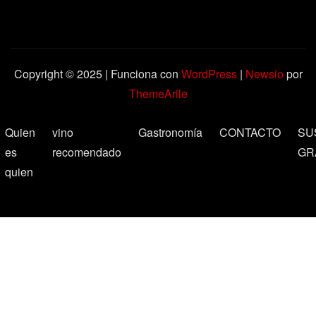
Copyright © 2025 | Funciona con
WordPress
|
Newsio
por
ThemeArile
Quien
vino
Gastronomía
CONTACTO
SU
es
recomendado
GR
quien