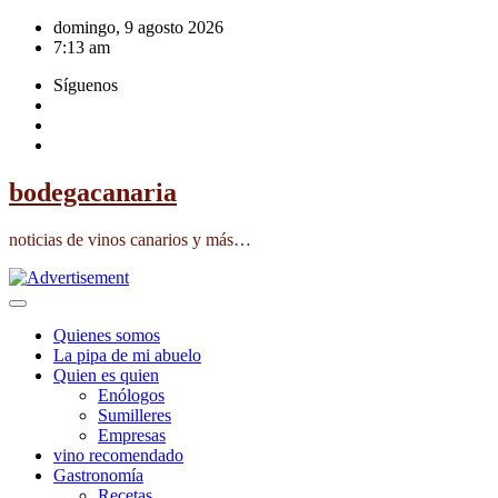
Saltar
domingo, 9 agosto 2026
al
7:13 am
contenido
Síguenos
bodegacanaria
noticias de vinos canarios y más…
Quienes somos
La pipa de mi abuelo
Quien es quien
Enólogos
Sumilleres
Empresas
vino recomendado
Gastronomía
Recetas