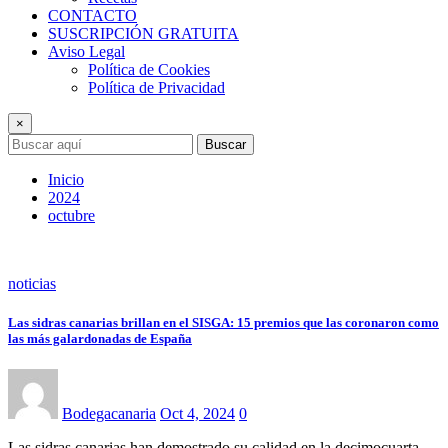
CONTACTO
SUSCRIPCIÓN GRATUITA
Aviso Legal
Política de Cookies
Política de Privacidad
×
Buscar
Inicio
2024
octubre
noticias
Las sidras canarias brillan en el SISGA: 15 premios que las coronaron como
las más galardonadas de España
Bodegacanaria
Oct 4, 2024
0
Las sidras canarias han demostrado su calidad en la decimocuarta