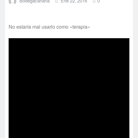
Bodegacanaria
Ene 22, 2016
0
No estaría mal usarlo como «terapia»