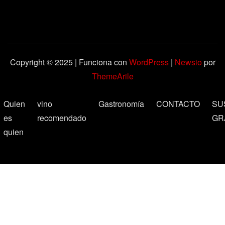
Copyright © 2025 | Funciona con
WordPress
|
Newsio
por
ThemeArile
Quien
vino
Gastronomía
CONTACTO
SU
es
recomendado
GR
quien