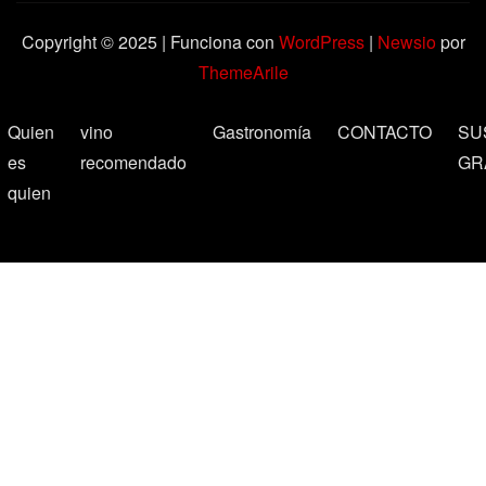
Copyright © 2025 | Funciona con
WordPress
|
Newsio
por
ThemeArile
Quien
vino
Gastronomía
CONTACTO
SU
es
recomendado
GR
quien