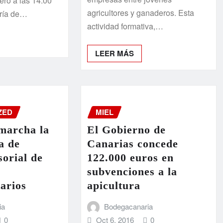
ero a las 14.00
agricultores y ganaderos. Esta
ería de…
actividad formativa,…
LEER MÁS
ZED
MIEL
marcha la
El Gobierno de
a de
Canarias concede
sorial de
122.000 euros en
subvenciones a la
arios
apicultura
ia
Bodegacanaria
0
Oct 6, 2016
0