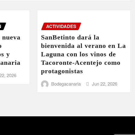
N
ACTIVIDADES
a nueva
SanBetinto dará la
o
bienvenida al verano en La
os y
Laguna con los vinos de
Canaria
Tacoronte-Acentejo como
protagonistas
22, 2026
Bodegacanaria
Jun 22, 2026