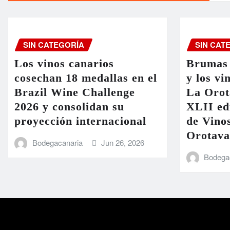
entradas
SIN CATEGORÍA
SIN CAT
Los vinos canarios
Brumas 
cosechan 18 medallas en el
y los vi
Brazil Wine Challenge
La Orot
2026 y consolidan su
XLII ed
proyección internacional
de Vinos
Orotava
Bodegacanaria
Jun 26, 2026
Bodega