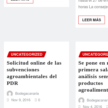
hasta el 27 de en
horas La consej
LEER MÁS
UNCATEGORIZED
UNCATEGORI
Solicitud online de las
Se pone en 
subvenciones
primera sal
agroambientales del
análisis sen
PDR
productos
agroaliment
Bodegacanaria
Nov 9, 2016
0
Bodegacanar
Nov 4, 2016