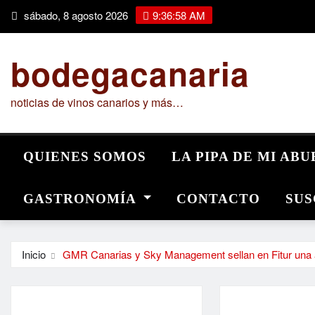
Saltar
sábado, 8 agosto 2026
9:37:00 AM
al
contenido
bodegacanaria
noticias de vinos canarios y más…
QUIENES SOMOS
LA PIPA DE MI AB
GASTRONOMÍA
CONTACTO
SUS
Inicio
GMR Canarias y Sky Management sellan en Fitur una al