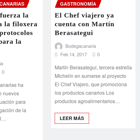
 CANARIAS
GASTRONOMÍA
fuerza la
El Chef viajero ya
 la filoxera
cuenta con Martín
protocolos
Berasategui
para la
Bodegacanaria
Feb 14, 2017
0
ia
Martín Berasategui, tercera estrella
0
Michelín en sumarse al proyecto
El Chef Viajero, que promociona
anarias ha
los productos canarios Los
o nuevos
productos agroalimentarios…
tuación para
gación de la
LEER MÁS
el…