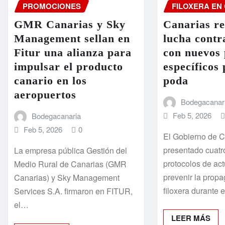
PROMOCIONES
FILOXERA EN
GMR Canarias y Sky
Canarias re
Management sellan en
lucha contra
Fitur una alianza para
con nuevos 
impulsar el producto
específicos 
canario en los
poda
aeropuertos
Bodegacanar
Feb 5, 2026
Bodegacanaria
Feb 5, 2026
0
El Gobierno de C
presentado cuatr
La empresa pública Gestión del
protocolos de ac
Medio Rural de Canarias (GMR
prevenir la propa
Canarias) y Sky Management
filoxera durante 
Services S.A. firmaron en FITUR,
el…
LEER MÁS