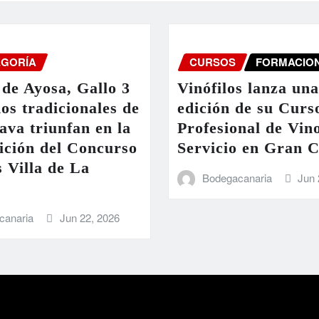
EGORÍA
CURSOS
FORMACIO
de Ayosa, Gallo 3
Vinófilos lanza un
nos tradicionales de
edición de su Curs
ava triunfan en la
Profesional de Vin
ición del Concurso
Servicio en Gran 
 Villa de La
Bodegacanaria
Jun 
canaria
Jun 22, 2026