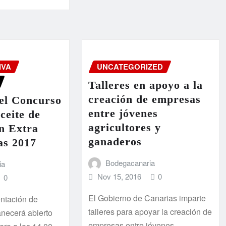
IVA
UNCATEGORIZED
Talleres en apoyo a la
creación de empresas
el Concurso
entre jóvenes
ceite de
agricultores y
n Extra
ganaderos
as 2017
Bodegacanaria
ia
Nov 15, 2016
0
0
El Gobierno de Canarias imparte
entación de
talleres para apoyar la creación de
anecerá abierto
empresas entre jóvenes