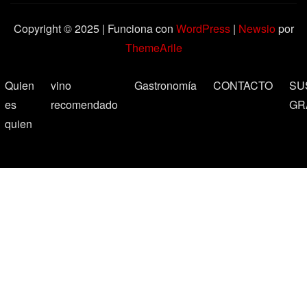
Copyright © 2025 | Funciona con
WordPress
|
Newsio
por
ThemeArile
Quien
vino
Gastronomía
CONTACTO
SU
es
recomendado
GR
quien