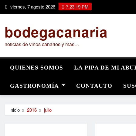
Saltar
viernes, 7 agosto 2026
7:23:20 PM
al
contenido
bodegacanaria
noticias de vinos canarios y más…
QUIENES SOMOS
LA PIPA DE MI AB
GASTRONOMÍA
CONTACTO
SUS
Inicio
2016
julio