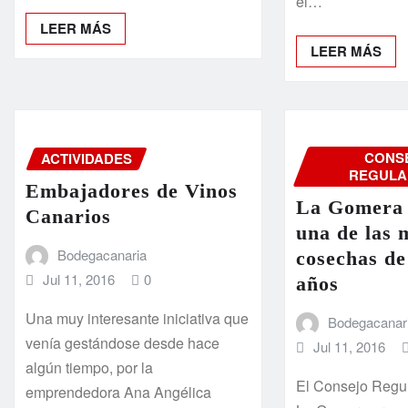
el…
LEER MÁS
LEER MÁS
CONS
ACTIVIDADES
REGULA
Embajadores de Vinos
La Gomera 
Canarios
una de las 
Bodegacanaria
cosechas de
Jul 11, 2016
0
años
Una muy interesante iniciativa que
Bodegacanar
venía gestándose desde hace
Jul 11, 2016
algún tiempo, por la
El Consejo Regu
emprendedora Ana Angélica