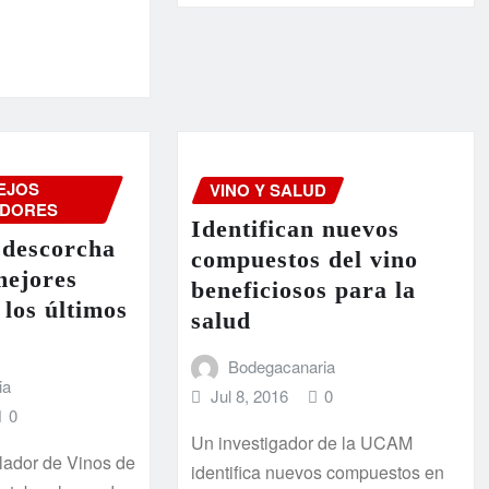
EJOS
VINO Y SALUD
DORES
Identifican nuevos
descorcha
compuestos del vino
mejores
beneficiosos para la
 los últimos
salud
Bodegacanaria
ia
Jul 8, 2016
0
0
Un investigador de la UCAM
lador de Vinos de
identifica nuevos compuestos en