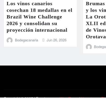
Los vinos canarios
Brumas 
cosechan 18 medallas en el
y los vi
Brazil Wine Challenge
La Orot
2026 y consolidan su
XLII ed
proyección internacional
de Vinos
Orotava
Bodegacanaria
Jun 26, 2026
Bodega
Copyright © 2025 | Funciona con
WordPress
|
Newsio
por
Th