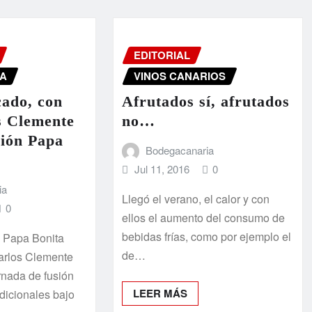
EDITORIAL
A
VINOS CANARIOS
ado, con
Afrutados sí, afrutados
s Clemente
no…
ción Papa
Bodegacanaria
Jul 11, 2016
0
ia
Llegó el verano, el calor y con
0
ellos el aumento del consumo de
bebidas frías, como por ejemplo el
a Papa Bonita
de…
arlos Clemente
rnada de fusión
LEER MÁS
dicionales bajo