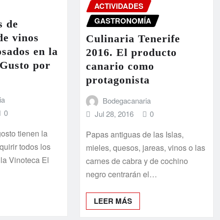
ACTIVIDADES
GASTRONOMÍA
s de
de vinos
Culinaria Tenerife
osados en la
2016. El producto
 Gusto por
canario como
protagonista
ia
Bodegacanaria
0
Jul 28, 2016
0
osto tienen la
Papas antiguas de las Islas,
quirir todos los
mieles, quesos, jareas, vinos o las
la Vinoteca El
carnes de cabra y de cochino
negro centrarán el…
LEER MÁS