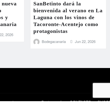
a nueva
SanBetinto dará la
o
bienvenida al verano en La
os y
Laguna con los vinos de
Canaria
Tacoronte-Acentejo como
protagonistas
22, 2026
Bodegacanaria
Jun 22, 2026
en
vino
Gastronomía
CONTACTO
SUSC
recomendado
GRATU