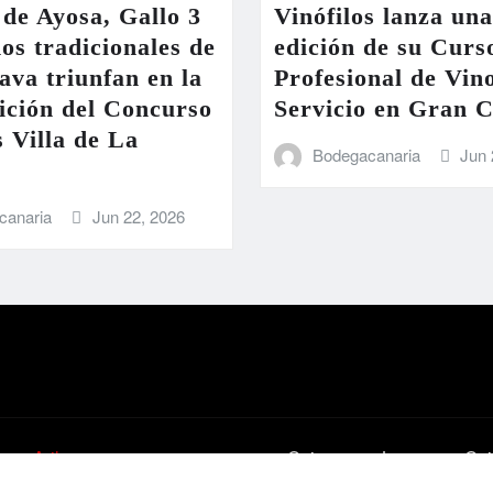
de Ayosa, Gallo 3
Vinófilos lanza un
nos tradicionales de
edición de su Curs
ava triunfan en la
Profesional de Vin
ición del Concurso
Servicio en Gran 
 Villa de La
Bodegacanaria
Jun 
canaria
Jun 22, 2026
emeArile
Quienes
La
Qui
somos
pipa
es