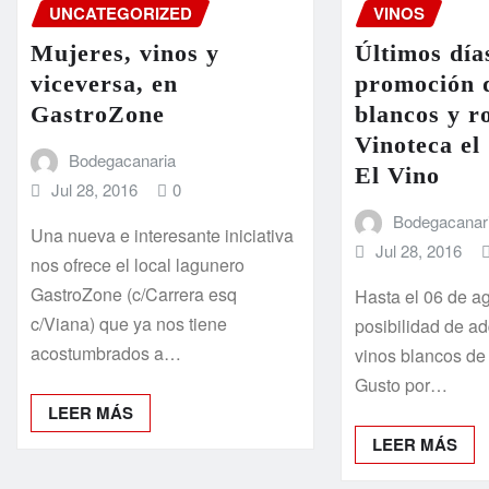
UNCATEGORIZED
VINOS
Mujeres, vinos y
Últimos día
viceversa, en
promoción 
GastroZone
blancos y r
Vinoteca el
Bodegacanaria
El Vino
Jul 28, 2016
0
Bodegacanar
Una nueva e interesante iniciativa
Jul 28, 2016
nos ofrece el local lagunero
GastroZone (c/Carrera esq
Hasta el 06 de ag
c/Viana) que ya nos tiene
posibilidad de ad
acostumbrados a…
vinos blancos de 
Gusto por…
LEER MÁS
LEER MÁS