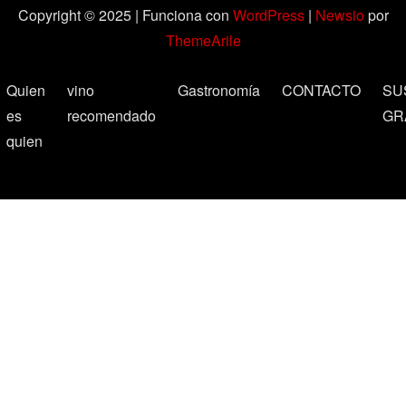
Copyright © 2025 | Funciona con
WordPress
|
Newsio
por
ThemeArile
Quien
vino
Gastronomía
CONTACTO
SU
es
recomendado
GR
quien