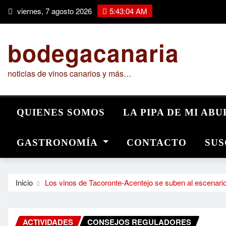
Saltar
viernes, 7 agosto 2026
5:43:05 AM
al
contenido
bodegacanaria
noticias de vinos canarios y más…
QUIENES SOMOS
LA PIPA DE MI AB
GASTRONOMÍA
CONTACTO
SUS
Inicio
Los vinos de Tacoronte-Acentejo se suben al escenario 
ACTIVIDADES
CONSEJOS REGULADORES