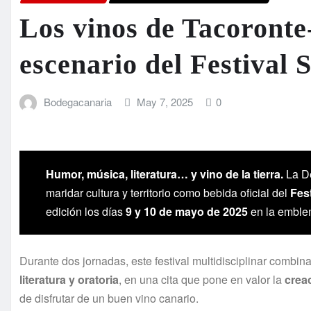
Los vinos de Tacoronte
escenario del Festival 
Bodegacanaria
May 7, 2025
0
Humor, música, literatura… y vino de la tierra.
La D
maridar cultura y territorio como bebida oficial del
Fes
edición los días
9 y 10 de mayo de 2025
en la emble
Durante dos jornadas, este festival multidisciplinar combi
literatura y oratoria
, en una cita que pone en valor la
creac
de disfrutar de un buen vino canario.