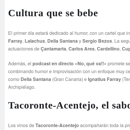
Cultura que se bebe
El primer día estará dedicado al humor, con un cartel que
Farray
,
Lalachus
,
Delia Santana
y
Sergio Bezos
. La seg
actuaciones de
Çantamarta
,
Carlos Ares
,
Cardellino
,
Cup
Además, el
podcast en directo «No, qué va!!»
promete se
combinando humor e improvisación con un enfoque muy cerca
como
Delia Santana
(Gran Canaria) e
Ignatius Farray
(Ten
Archipiélago.
Tacoronte-Acentejo, el sabo
Los vinos de
Tacoronte-Acentejo
acompañarán toda la pr