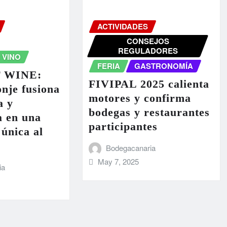
ACTIVIDADES
CONSEJOS
REGULADORES
 VINO
FERIA
GASTRONOMÍA
 WINE:
FIVIPAL 2025 calienta
nje fusiona
motores y confirma
a y
bodegas y restaurantes
a en una
participantes
 única al
Bodegacanaria
May 7, 2025
ia