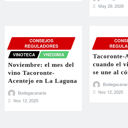
May 29, 2026
CONSEJOS
CONS
REGULADORES
REGULA
VINOTECA
VNEDIMIA
Tacoronte-A
cuando el v
Noviembre: el mes del
se une al c
vino Tacoronte-
Acentejo en La Laguna
Bodegacanar
Nov 12, 2025
Bodegacanaria
Nov 12, 2025