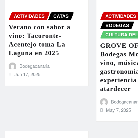
ACTIVIDADES
CATAS
ACTIVIDADES
BODEGAS
Verano con sabor a
CULTURA DEL
vino: Tacoronte-
Acentejo toma La
GROVE OF
Laguna en 2025
Bodegas Mo
vino, músic
Bodegacanaria
gastronomí
Jun 17, 2025
experiencia
atardecer
Bodegacanar
May 7, 2025