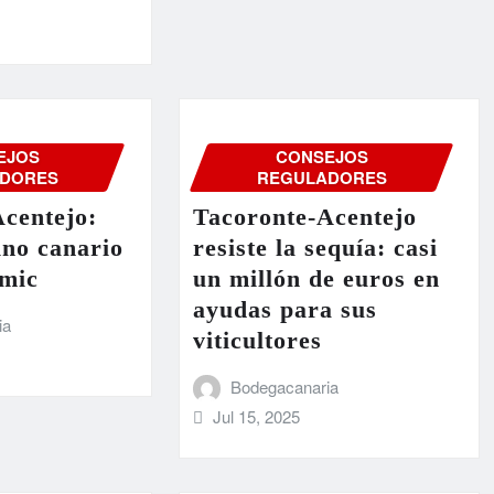
EJOS
CONSEJOS
DORES
REGULADORES
centejo:
Tacoronte-Acentejo
ino canario
resiste la sequía: casi
ómic
un millón de euros en
ayudas para sus
ia
viticultores
Bodegacanaria
Jul 15, 2025