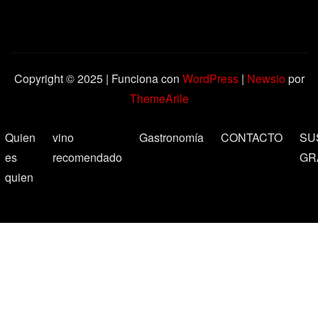
Copyright © 2025 | Funciona con
WordPress
|
Newsio
por
ThemeArile
Quien
vino
Gastronomía
CONTACTO
SU
es
recomendado
GR
quien