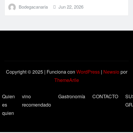
Bodegacanaria
Jun 22, 2026
Copyright © 2025 | Funciona con
WordPress
|
Newsio
por
ThemeArile
Quien
vino
Gastronomía
CONTACTO
SU
es
recomendado
GR
quien