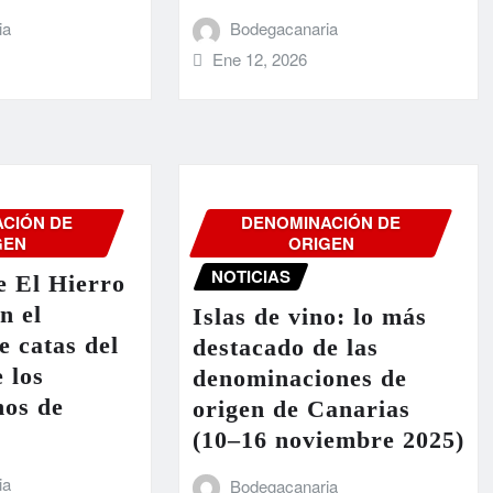
ia
Bodegacanaria
Ene 12, 2026
CIÓN DE
DENOMINACIÓN DE
GEN
ORIGEN
NOTICIAS
e El Hierro
n el
Islas de vino: lo más
 catas del
destacado de las
 los
denominaciones de
nos de
origen de Canarias
(10–16 noviembre 2025)
ia
Bodegacanaria