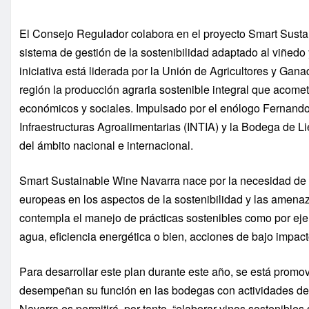
El Consejo Regulador colabora en el proyecto Smart Sustai
sistema de gestión de la sostenibilidad adaptado al viñed
iniciativa está liderada por la Unión de Agricultores y G
región la producción agraria sostenible integral que acome
económicos y sociales. Impulsado por el enólogo Fernando 
Infraestructuras Agroalimentarias (INTIA) y la Bodega de L
del ámbito nacional e internacional.
Smart Sustainable Wine Navarra nace por la necesidad de ha
europeas en los aspectos de la sostenibilidad y las amenaz
contempla el manejo de prácticas sostenibles como por ejemp
agua, eficiencia energética o bien, acciones de bajo impact
Para desarrollar este plan durante este año, se está promov
desempeñan su función en las bodegas con actividades de 
Navarra es permitirá, por tanto, “elaborar vinos sostenibles