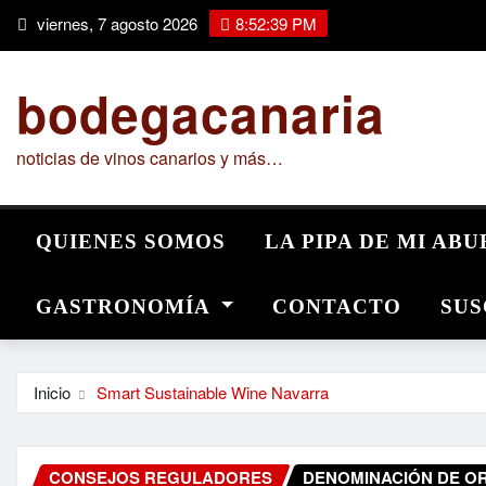
Saltar
viernes, 7 agosto 2026
8:52:41 PM
al
contenido
bodegacanaria
noticias de vinos canarios y más…
QUIENES SOMOS
LA PIPA DE MI AB
GASTRONOMÍA
CONTACTO
SUS
Inicio
Smart Sustainable Wine Navarra
CONSEJOS REGULADORES
DENOMINACIÓN DE O