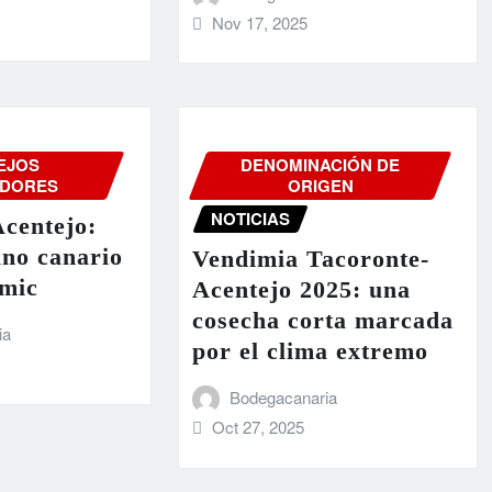
Nov 17, 2025
EJOS
DENOMINACIÓN DE
DORES
ORIGEN
NOTICIAS
centejo:
ino canario
Vendimia Tacoronte-
ómic
Acentejo 2025: una
cosecha corta marcada
ia
por el clima extremo
Bodegacanaria
Oct 27, 2025