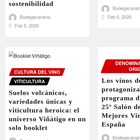
sostenibilidad
Bodegacanar
Feb 5, 2026
Bodegacanaria
Feb 5, 2026
DENOMINA
ORI
CULTURA DEL VINO
Los vinos d
VITICULTURA
protagoniza
Suelos volcánicos,
programa de
variedades únicas y
25º Salón de
viticultura heroica: el
Mejores Vi
universo Viñátigo en un
España
solo booklet
Bodegacanar